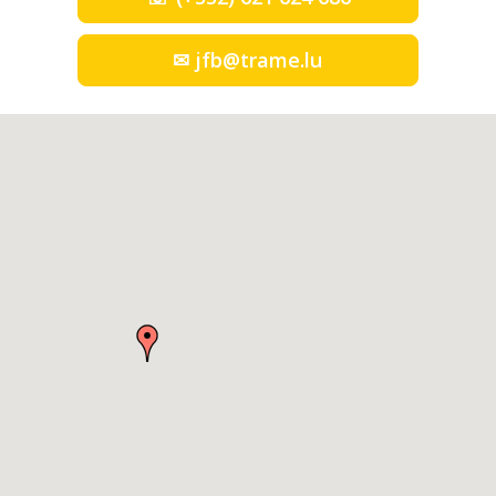
✉ jfb@trame.lu